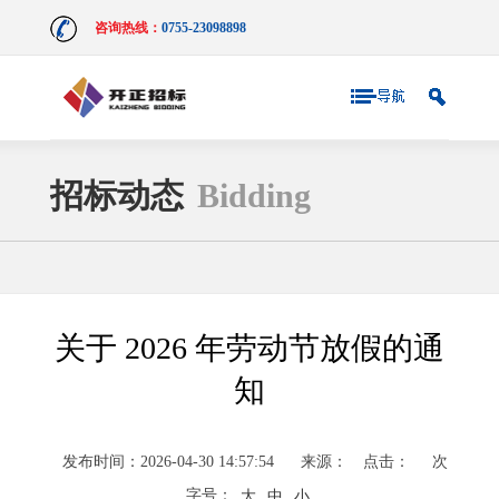
咨询热线：
0755-23098898
招标动态
Bidding
关于 2026 年劳动节放假的通
知
发布时间：2026-04-30 14:57:54
来源：
点击：
次
字号：
大
中
小