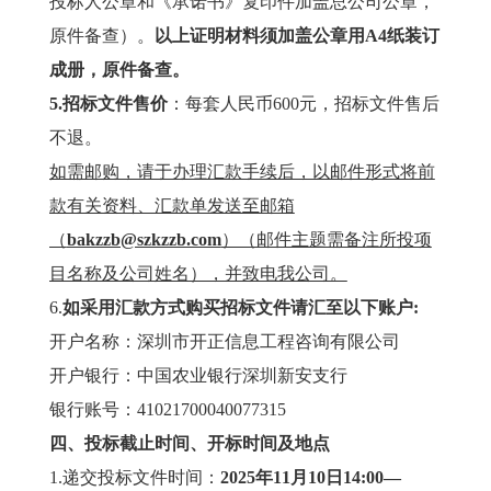
投标人公章和《承诺书》复印件加盖总公司公章，
原件备查）。
以上证明材料须加盖公章用A4纸装订
成册，原件备查。
5.
招标文件售价
：每套人民币600元，招标文件售后
不退。
如需邮购，请于办理汇款手续后，以邮件形式将前
款有关资料、汇款单发送至邮箱
（
bakzzb@szkzzb.com
）（邮件主题需备注所投项
目名称及公司姓名），并致电我公司。
6.
如采用汇款方式购买招标文件请汇至以下账户:
开户名称：深圳市开正信息工程咨询有限公司
开户银行：中国农业银行深圳新安支行
银行账号：41021700040077315
四、投标截止时间、开标时间及地点
1.递交投标文件时间：
20
25
年
11
月
10
日
14
:00—