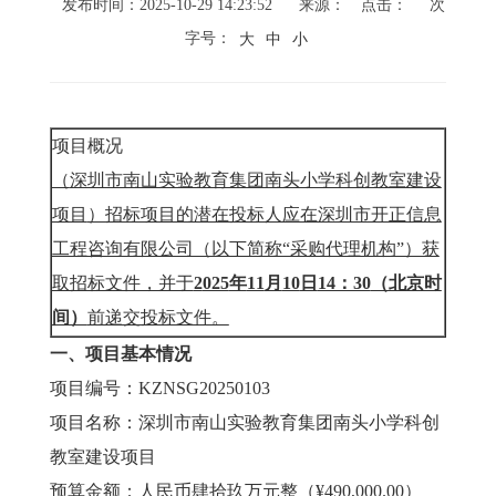
发布时间：2025-10-29 14:23:52
来源：
点击：
次
字号：
大
中
小
项目概况
（
深圳市南山实验教育集团南头小学科创教室建设
项目
）招标项目的潜在投标人应在深圳市开正信息
工程咨询有限公司（以下简称“采购代理机构”）获
取招标文件，并于
2
025
年
11
月
10
日
14：30
（北京时
间）
前递交投标文件。
一、项目基本情况
项目编号：KZNSG20250103
项目名称：深圳市南山实验教育集团南头小学科创
教室建设项目
预算金额：人民币肆拾玖万元整（¥490,000.00）