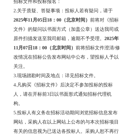
招标文件和投标报名：
2.关于质疑、答疑事项：投标人若有疑问，请于
20
25
年
11
月
05
日
18
：
00
（北京时间）
前将对《招标
文件》的疑问以书面方式（加盖公章）送达我司或
原件扫描发送至我司邮箱，逾期不予受理。
20
25
年
11
月
07
日
18
：
00
（北京时间）
前将招标文件澄清/修
改情况在招标公告发布网站中公布，望投标人予以
关注。
3.现场踏勘时间及地点：详见招标文件。
4.凡购买《招标文件》后决定不参加投标的投标
人，请在开标前3日以书面形式通知招标代理机
构。
5.投标人有义务在招标活动期间浏览招标信息发布
网站，采购人在以上网站上公布的与本次招标项目
有关的信息视为已送达各投标人。采购人恕不再行