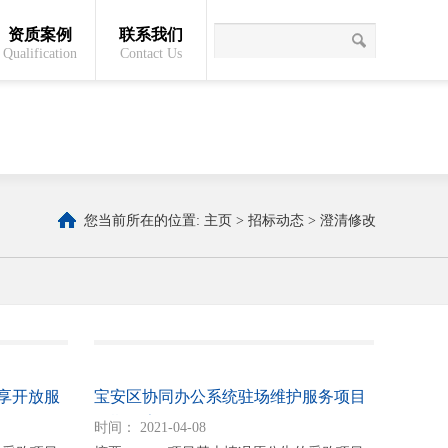
设为首页
加入收藏
深圳市开正信息工程咨询有限公司
资质案例
联系我们
Qualification
Contact Us
您当前所在的位置:
主页
>
招标动态
>
澄清修改
享开放服
宝安区协同办公系统驻场维护服务项目
延期公告
时间： 2021-04-08