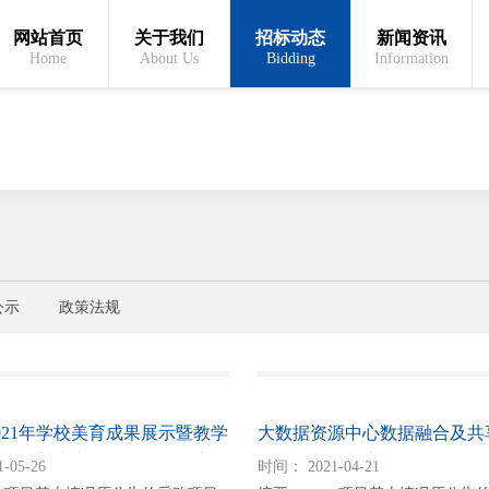
网站首页
关于我们
招标动态
新闻资讯
Home
About Us
Bidding
Information
公示
政策法规
021年学校美育成果展示暨教学
大数据资源中心数据融合及共
活动”美术专项活动更正公告
务项目更正公告
-05-26
时间： 2021-04-21