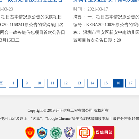
置项目延期公告
-03-23
时间： 2021-03-17
、项目基本情况原公告的采购项目
摘要： 一、项目基本情况原公告
G2021168241原公告的采购项目名
编号：KZBA20210026原公告的
网合一政务短信包项目首次公告日
称： 深圳市宝安区新安中南幼儿
年3月16日二
置项目首次公告日期：20
页
1
..
9
10
11
12
13
14
15
16
17
Copyright © 2019 开正信息工程有限公司 版权所有
用“IE8”及以上、“火狐”、“Google Chrome”等主流浏览器阅读本站！最佳分辨率1440