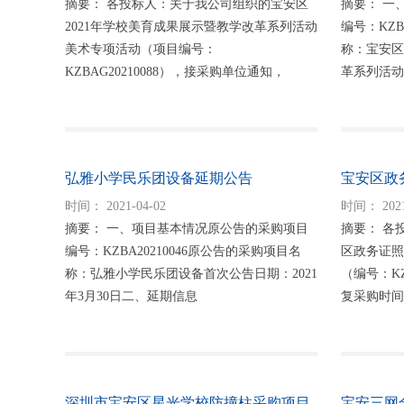
告
摘要： 各投标人：关于我公司组织的宝安区
摘要： 一
2021年学校美育成果展示暨教学改革系列活动
编号：KZB
美术专项活动（项目编号：
称：宝安区
KZBAG20210088），接采购单位通知，
革系列活动
弘雅小学民乐团设备延期公告
宝安区政
监理服务
时间： 2021-04-02
时间： 2021
摘要： 一、项目基本情况原公告的采购项目
摘要： 各
编号：KZBA20210046原公告的采购项目名
区政务证照
称：弘雅小学民乐团设备首次公告日期：2021
（编号：KZ
年3月30日二、延期信息
复采购时间
深圳市宝安区星光学校防撞柱采购项目
宝安三网